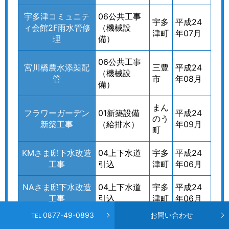
宇多津コミュニテ
06公共工事
宇多
平成24
ィ会館2F雨水管修
（機械設
津町
年07月
理
備）
06公共工事
宮川橋農水添架配
三豊
平成24
（機械設
管
市
年08月
備）
まん
フラワーガーデン
01新築設備
平成24
のう
新築工事
（給排水）
年09月
町
KMさま邸下水改造
04上下水道
宇多
平成24
工事
引込
津町
年06月
NAさま邸下水改造
04上下水道
宇多
平成24
工事
引込
津町
年06月
0877-49-0893
お問い合わせ
TEL
SMさま店舗下水改
04上下水道
宇多
平成24