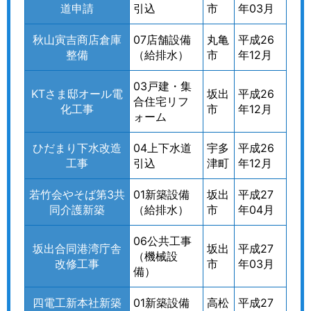
道申請
引込
市
年03月
秋山寅吉商店倉庫
07店舗設備
丸亀
平成26
整備
（給排水）
市
年12月
03戸建・集
KTさま邸オール電
坂出
平成26
合住宅リフ
化工事
市
年12月
ォーム
ひだまり下水改造
04上下水道
宇多
平成26
工事
引込
津町
年12月
若竹会やそば第3共
01新築設備
坂出
平成27
同介護新築
（給排水）
市
年04月
06公共工事
坂出合同港湾庁舎
坂出
平成27
（機械設
改修工事
市
年03月
備）
四電工新本社新築
01新築設備
高松
平成27