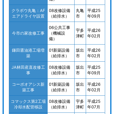
クラボウ丸亀：AF
08改修設備
丸亀
平成25
エアドライヤ設置
（給排水）
市
年09月
06公共工事
宇多
平成26
今市の家改修工事
（機械設
津町
年02月
備）
鎌田醤油港工場増
01新築設備
坂出
平成26
築
（給排水）
市
年02月
JA林田産直改修工
08改修設備
坂出
平成25
事
（給排水）
市
年09月
コーポオアシス新
01新築設備
坂出
平成26
築工事
（給排水）
市
年02月
コマックス第2工場
08改修設備
宇多
平成25
冷却水配管移設
（給排水）
津町
年07月