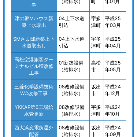
（給排水）
町
年01月
事
津の郷Mハウス新
04上下水道
宇多
平成25
築上水取出
引込
津町
年03月
SMさま邸新築上下
04上下水道
宇多
平成25
水道取出し
引込
津町
年04月
高松空港旅客ター
01新築設備
高松
平成25
ミナルビル増改修
（給排水）
市
年05月
工事
三菱化学設備技術
08改修設備
坂出
平成24
WC改修工事
（給排水）
市
年12月
YKKAP第6工場給
08改修設備
宇多
平成24
水管更新
（給排水）
津町
年10月
西大浜変電所屋外
08改修設備
坂出
平成24
配管
（給排水）
市
年09月