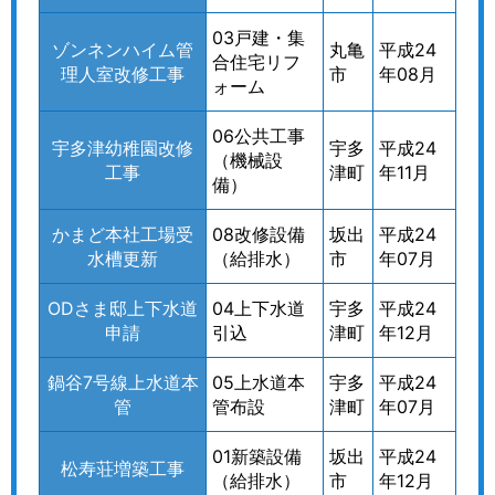
03戸建・集
ゾンネンハイム管
丸亀
平成24
合住宅リフ
理人室改修工事
市
年08月
ォーム
06公共工事
宇多津幼稚園改修
宇多
平成24
（機械設
工事
津町
年11月
備）
かまど本社工場受
08改修設備
坂出
平成24
水槽更新
（給排水）
市
年07月
ODさま邸上下水道
04上下水道
宇多
平成24
申請
引込
津町
年12月
鍋谷7号線上水道本
05上水道本
宇多
平成24
管
管布設
津町
年07月
01新築設備
坂出
平成24
松寿荘増築工事
（給排水）
市
年12月