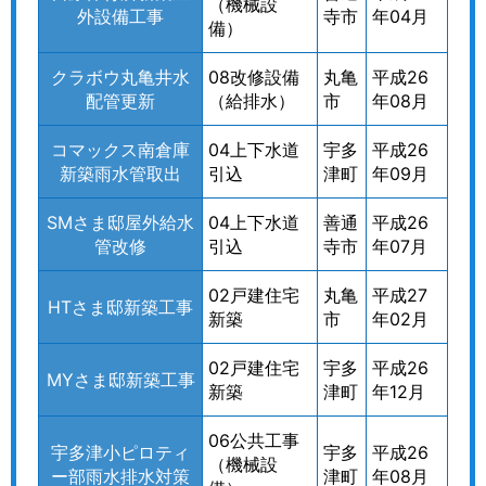
（機械設
外設備工事
寺市
年04月
備）
クラボウ丸亀井水
08改修設備
丸亀
平成26
配管更新
（給排水）
市
年08月
コマックス南倉庫
04上下水道
宇多
平成26
新築雨水管取出
引込
津町
年09月
SMさま邸屋外給水
04上下水道
善通
平成26
管改修
引込
寺市
年07月
02戸建住宅
丸亀
平成27
HTさま邸新築工事
新築
市
年02月
02戸建住宅
宇多
平成26
MYさま邸新築工事
新築
津町
年12月
06公共工事
宇多津小ピロティ
宇多
平成26
（機械設
ー部雨水排水対策
津町
年08月