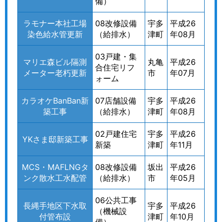
備）
ラモナー本社工場
08改修設備
宇多
平成26
染色給水管更新
（給排水）
津町
年08月
03戸建・集
マリエ森ビル隔測
丸亀
平成26
合住宅リフ
メーター老朽更新
市
年07月
ォーム
カラオケBanBan新
07店舗設備
宇多
平成26
築工事
（給排水）
津町
年08月
02戸建住宅
宇多
平成26
YKさま邸新築工事
新築
津町
年11月
MCS・MAFLNGタ
08改修設備
坂出
平成26
ンク散水工水配管
（給排水）
市
年05月
06公共工事
長縄手地区下水取
宇多
平成26
（機械設
付管布設
津町
年10月
備）