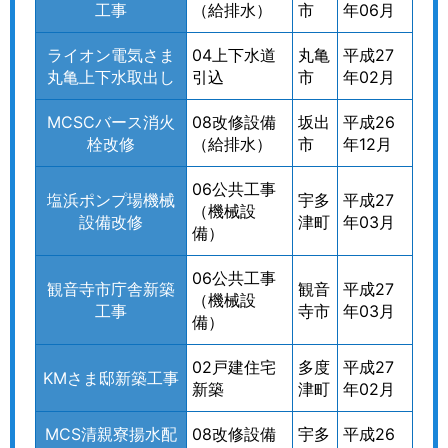
工事
（給排水）
市
年06月
ライオン電気さま
04上下水道
丸亀
平成27
丸亀上下水取出し
引込
市
年02月
MCSCバース消火
08改修設備
坂出
平成26
栓改修
（給排水）
市
年12月
06公共工事
塩浜ポンプ場機械
宇多
平成27
（機械設
設備改修
津町
年03月
備）
06公共工事
観音寺市庁舎新築
観音
平成27
（機械設
工事
寺市
年03月
備）
02戸建住宅
多度
平成27
KMさま邸新築工事
新築
津町
年02月
MCS清親寮揚水配
08改修設備
宇多
平成26