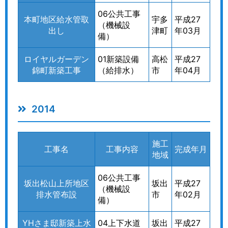
06公共工事
本町地区給水管取
宇多
平成27
（機械設
出し
津町
年03月
備）
ロイヤルガーデン
01新築設備
高松
平成27
錦町新築工事
（給排水）
市
年04月
2014
施工
工事名
工事内容
完成年月
地域
06公共工事
坂出松山上所地区
坂出
平成27
（機械設
排水管布設
市
年02月
備）
YHさま邸新築上水
04上下水道
坂出
平成27