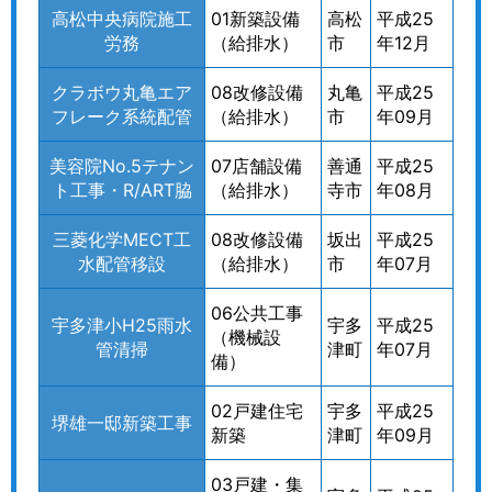
高松中央病院施工
01新築設備
高松
平成25
労務
（給排水）
市
年12月
クラボウ丸亀エア
08改修設備
丸亀
平成25
フレーク系統配管
（給排水）
市
年09月
美容院No.5テナン
07店舗設備
善通
平成25
ト工事・R/ART脇
（給排水）
寺市
年08月
三菱化学MECT工
08改修設備
坂出
平成25
水配管移設
（給排水）
市
年07月
06公共工事
宇多津小H25雨水
宇多
平成25
（機械設
管清掃
津町
年07月
備）
02戸建住宅
宇多
平成25
堺雄一邸新築工事
新築
津町
年09月
03戸建・集