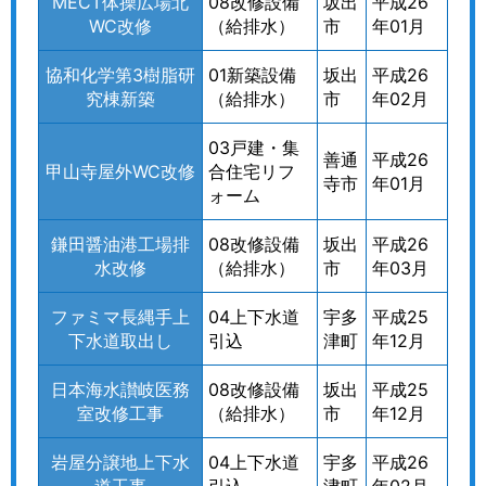
MECT体操広場北
08改修設備
坂出
平成26
WC改修
（給排水）
市
年01月
協和化学第3樹脂研
01新築設備
坂出
平成26
究棟新築
（給排水）
市
年02月
03戸建・集
善通
平成26
甲山寺屋外WC改修
合住宅リフ
寺市
年01月
ォーム
鎌田醤油港工場排
08改修設備
坂出
平成26
水改修
（給排水）
市
年03月
ファミマ長縄手上
04上下水道
宇多
平成25
下水道取出し
引込
津町
年12月
日本海水讃岐医務
08改修設備
坂出
平成25
室改修工事
（給排水）
市
年12月
岩屋分譲地上下水
04上下水道
宇多
平成26
道工事
引込
津町
年02月