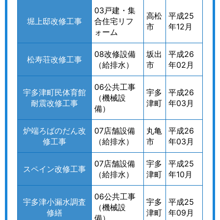
03戸建・集
高松
平成25
堀上邸改修工事
合住宅リフ
市
年12月
ォーム
08改修設備
坂出
平成26
松寿荘改修工事
（給排水）
市
年02月
06公共工事
宇多津町民体育館
宇多
平成26
（機械設
耐震改修工事
津町
年03月
備）
炉端ろばのだん改
07店舗設備
丸亀
平成26
修工事
（給排水）
市
年03月
07店舗設備
宇多
平成25
スペイン改修工事
（給排水）
津町
年10月
06公共工事
宇多津小漏水調査
宇多
平成25
（機械設
修繕
津町
年09月
備）