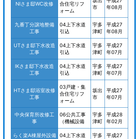
坂出
平成27
NIさま邸WC改修
合住宅リフ
市
年08月
ォーム
九番丁分譲地整備
04上下水道
宇多
平成27
工事
引込
津町
年08月
UTさま邸下水改造
04上下水道
宇多
平成27
工事
引込
津町
年07月
IKさま邸下水改造
04上下水道
宇多
平成27
工事
引込
津町
年07月
03戸建・集
HTさま邸浴室改修
坂出
平成27
合住宅リフ
工事
市
年07月
ォーム
中央保育所改修工
06公共工事
宇多
平成28
事
（機械設備
津町
年02月
らく楽A棟屋外設備
04上下水道
宇多
平成27