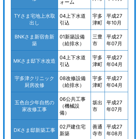
ォーム
TYさま宅地上水取
04上下水道
宇多
平成27
出し
引込
津町
年10月
BNKさま新宿舎新
01新築設備
三豊
平成27
築
（給排水）
市
年07月
04上下水道
宇多
平成27
MKさま邸下水改造
引込
津町
年04月
宇多津クリニック
08改修設備
宇多
平成27
厨房改修
（給排水）
津町
年04月
06公共工事
五色台少年自然の
坂出
平成27
（機械設
家改修工事
市
年07月
備）
02戸建住宅
善通
平成27
DKさま邸新築工事
新築
寺市
年08月