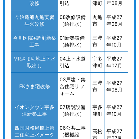
改修
引込
津町
年08月
今治造船丸亀実習
08改修設備
丸亀
平成27
生寮改修
（給排水）
市
年08月
今川医院+調剤新築
01新築設備
三豊
平成27
工事
（給排水）
市
年10月
MRさま宅地上下水
04上下水道
宇多
平成27
取出し
引込
津町
年07月
03戸建・集
三豊
平成27
FKさま宅改修
合住宅リフ
市
年08月
ォーム
イオンタウン宇多
07店舗設備
宇多
平成27
津新築工事
（給排水）
津町
年10月
四国財務局楠上第
06公共工事
高松
平成27
二住宅上水メータ
（機械設
市
年07月