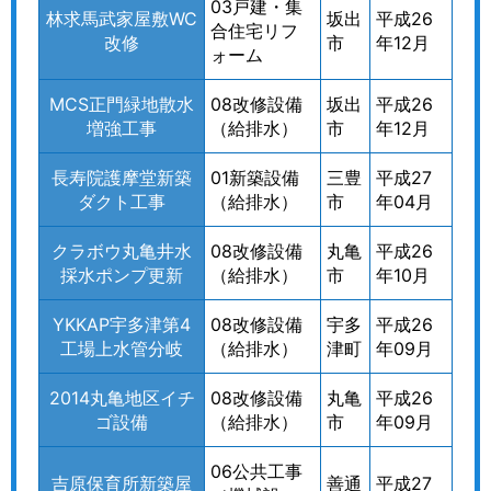
03戸建・集
林求馬武家屋敷WC
坂出
平成26
合住宅リフ
改修
市
年12月
ォーム
MCS正門緑地散水
08改修設備
坂出
平成26
増強工事
（給排水）
市
年12月
長寿院護摩堂新築
01新築設備
三豊
平成27
ダクト工事
（給排水）
市
年04月
クラボウ丸亀井水
08改修設備
丸亀
平成26
採水ポンプ更新
（給排水）
市
年10月
YKKAP宇多津第4
08改修設備
宇多
平成26
工場上水管分岐
（給排水）
津町
年09月
2014丸亀地区イチ
08改修設備
丸亀
平成26
ゴ設備
（給排水）
市
年09月
06公共工事
吉原保育所新築屋
善通
平成27