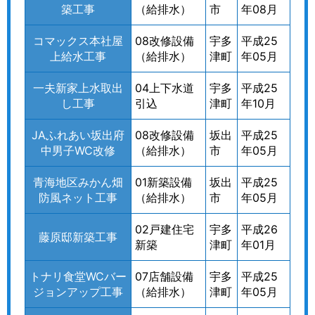
築工事
（給排水）
市
年08月
コマックス本社屋
08改修設備
宇多
平成25
上給水工事
（給排水）
津町
年05月
一夫新家上水取出
04上下水道
宇多
平成25
し工事
引込
津町
年10月
JAふれあい坂出府
08改修設備
坂出
平成25
中男子WC改修
（給排水）
市
年05月
青海地区みかん畑
01新築設備
坂出
平成25
防風ネット工事
（給排水）
市
年05月
02戸建住宅
宇多
平成26
藤原邸新築工事
新築
津町
年01月
トナリ食堂WCバー
07店舗設備
宇多
平成25
ジョンアップ工事
（給排水）
津町
年05月