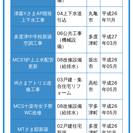
津森YさまAP開発
04上下水道
丸亀
平成26
上下水工事
引込
市
年11月
06公共工事
多度津中学校新築
多度
平成27
（機械設
空調工事
津町
年03月
備）
MCS1炉上上水配管
08改修設備
坂出
平成26
更新
（給排水）
市
年05月
03戸建・集
IRさまアトリエ改
高松
平成26
合住宅リフ
修工事
市
年05月
ォーム
MCS十楽寺女子寮
08改修設備
宇多
平成26
WC改修
（給排水）
津町
年05月
02戸建住宅
多度
平成26
MTさま邸新築
新築
津町
年10月