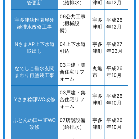
管更新
（給排水）
津町
年12月
06公共工事
宇多津幼稚園屋外
宇多
平成26
（機械設
給排水改修工事
津町
年12月
備）
NさまAP上下水道
04上下水道
宇多
平成27
取出し
引込
津町
年03月
03戸建・集
なでしこ垂水玄関
丸亀
平成26
合住宅リフ
まわり再塗装工事
市
年10月
ォーム
03戸建・集
宇多
平成26
Yさま稔邸WC改修
合住宅リフ
津町
年10月
ォーム
ふとんの田中1FWC
07店舗設備
宇多
平成26
改修
（給排水）
津町
年10月