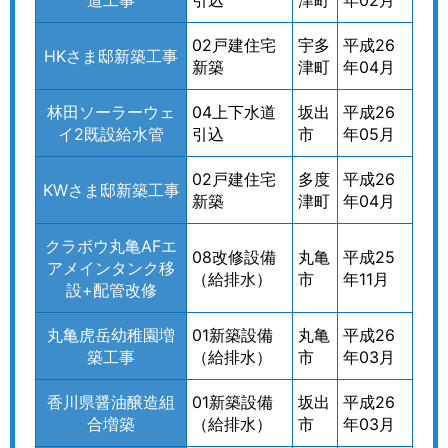
02戸建住宅
宇多
平成26
HKさま邸新築工事
新築
津町
年04月
林田ソーラーウェ
04上下水道
坂出
平成26
イ2既設給水管
引込
市
年05月
02戸建住宅
多度
平成26
KWさま邸新築工事
新築
津町
年04月
クラボウ丸亀AFエ
08改修設備
丸亀
平成25
アメインタンク移
（給排水）
市
年11月
設+配管改修
丸亀虎岳幼稚園増
01新築設備
丸亀
平成26
築工事
（給排水）
市
年03月
香川県醤油醸造組
01新築設備
坂出
平成26
合増築
（給排水）
市
年03月