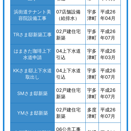
浜街道テナント美
07店舗設備
宇多
平成26
容院設備工事
（給排水）
津町
年04月
02戸建住宅
宇多
平成26
TRさま邸新築工事
新築
津町
年07月
はまきた珈琲上下
04上下水道
宇多
平成26
水道申請
引込
津町
年03月
KKさま邸上下水道
04上下水道
宇多
平成26
取出し
引込
津町
年07月
02戸建住宅
宇多
平成26
SMさま邸新築
新築
津町
年07月
02戸建住宅
多度
平成26
YMさま邸新築
新築
津町
年07月
06公共工事