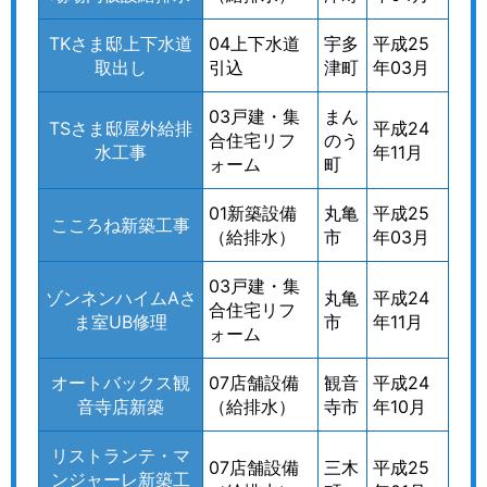
TKさま邸上下水道
04上下水道
宇多
平成25
取出し
引込
津町
年03月
03戸建・集
まん
TSさま邸屋外給排
平成24
合住宅リフ
のう
水工事
年11月
ォーム
町
01新築設備
丸亀
平成25
こころね新築工事
（給排水）
市
年03月
03戸建・集
ゾンネンハイムAさ
丸亀
平成24
合住宅リフ
ま室UB修理
市
年11月
ォーム
オートバックス観
07店舗設備
観音
平成24
音寺店新築
（給排水）
寺市
年10月
リストランテ・マ
07店舗設備
三木
平成25
ンジャーレ新築工