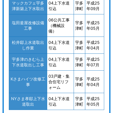
マックカフェ宇多
04上下水道
宇多
平成25
津新築上下水取出
引込
津町
年09月
06公共工事
塩田釜屋改修設備
宇多
平成25
（機械設
工事
津町
年05月
備）
松井邸上水道取出
04上下水道
宇多
平成25
し作業
引込
津町
年04月
宇多津のきむら上
04上下水道
宇多
平成25
下水道取出し工事
引込
津町
年07月
03戸建・集
Kさまハイツ改修工
宇多
平成25
合住宅リフ
事
津町
年04月
ォーム
NYさま孝邸上下水
04上下水道
宇多
平成25
道取出
引込
津町
年05月