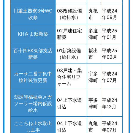
川重土器寮3号WC
08改修設備
丸亀
平成24
改修
（給排水）
市
年09月
02戸建住宅
多度
平成25
KHさま邸新築
新築
津町
年01月
百十四BK東部支店
01新築設備
坂出
平成25
新築
（給排水）
市
年02月
03戸建・集
カーサ二番丁集中
宇多
平成24
合住宅リフ
検針装置更新
津町
年07月
ォーム
鵜足津福祉会メガ
04上下水道
宇多
平成24
ソーラー場内仮設
引込
津町
年12月
給水
こころね上水取出
04上下水道
丸亀
平成24
し工事
引込
市
年07月