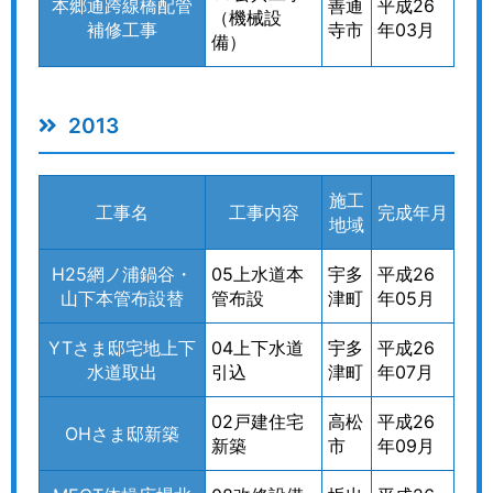
本郷通跨線橋配管
善通
平成26
（機械設
補修工事
寺市
年03月
備）
2013
施工
工事名
工事内容
完成年月
地域
H25網ノ浦鍋谷・
05上水道本
宇多
平成26
山下本管布設替
管布設
津町
年05月
YTさま邸宅地上下
04上下水道
宇多
平成26
水道取出
引込
津町
年07月
02戸建住宅
高松
平成26
OHさま邸新築
新築
市
年09月