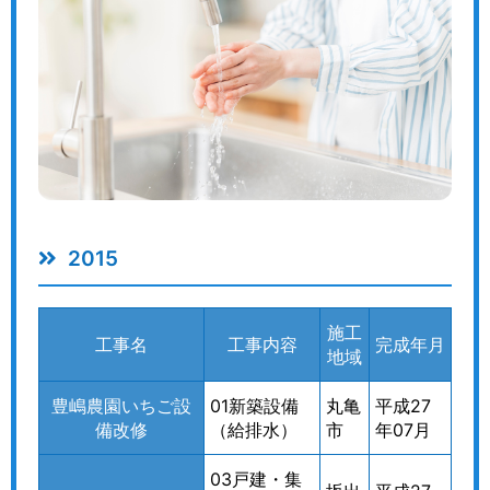
2015
施工
工事名
工事内容
完成年月
地域
豊嶋農園いちご設
01新築設備
丸亀
平成27
備改修
（給排水）
市
年07月
03戸建・集