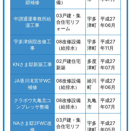
廻補修
備）
03戸建・集
中讃通運事務所給
宇多
平成27
合住宅リフ
湯工事
津町
年06月
ォーム
宇多津病院改修工
08改修設備
宇多
平成27
事
（給排水）
津町
年11月
02戸建住宅
多度
平成27
KNさま邸新築工事
新築
津町
年07月
JA香川滝宮1FWC
08改修設備
綾川
平成27
補修
（給排水）
町
年06月
クラボウ丸亀北コ
08改修設備
丸亀
平成27
ンプレッサ整備
（給排水）
市
年07月
03戸建・集
NAさま邸2FWC改
宇多
平成27
合住宅リフ
修
津町
年05月