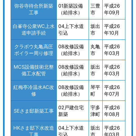
弥谷寺待合所新築
01新築設備
三豊
平成26
工事
（給排水）
市
年09月
白峯寺公衆WC上水
04上下水道
坂出
平成26
道申請手続
引込
市
年10月
クラボウ丸亀高圧
08改修設備
丸亀
平成26
ボイラー周り修理
（給排水）
市
年03月
MCS設備技術北整
08改修設備
坂出
平成26
備工水配管
（給排水）
市
年03月
紅梅亭冷温水AC改
08改修設備
琴平
平成26
修
（給排水）
町
年07月
02戸建住宅
宇多
平成26
SEさま邸新築工事
新築
津町
年08月
HKさま邸下水改造
04上下水道
坂出
平成26
工事
引込
市
年03月