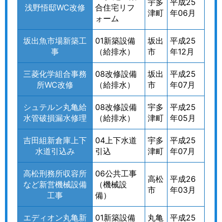
宇多
平成25
浅野悟邸WC改修
合住宅リフ
津町
年06月
ォーム
坂出魚市場新築工
01新築設備
坂出
平成25
事
（給排水）
市
年12月
三菱化学組合事務
08改修設備
坂出
平成25
所WC改修
（給排水）
市
年07月
シュテルン丸亀給
08改修設備
宇多
平成25
水管破損漏水修理
（給排水）
津町
年05月
吉田組新倉庫上下
04上下水道
宇多
平成25
水道引込み
引込
津町
年07月
高松刑務所収容所
06公共工事
高松
平成26
など新営機械設備
（機械設
市
年03月
工事
備）
エディオン丸亀新
01新築設備
丸亀
平成25