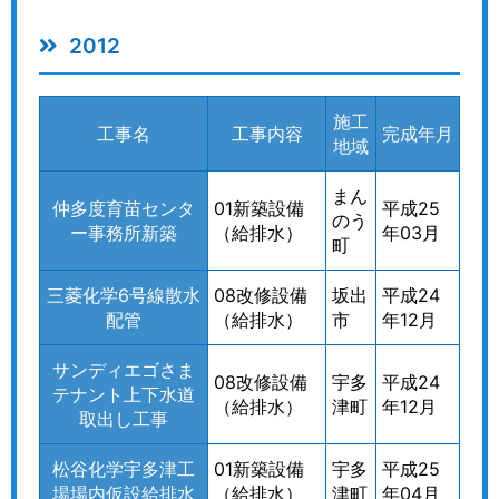
2012
施工
工事名
工事内容
完成年月
地域
まん
仲多度育苗センタ
01新築設備
平成25
のう
ー事務所新築
（給排水）
年03月
町
三菱化学6号線散水
08改修設備
坂出
平成24
配管
（給排水）
市
年12月
サンディエゴさま
08改修設備
宇多
平成24
テナント上下水道
（給排水）
津町
年12月
取出し工事
松谷化学宇多津工
01新築設備
宇多
平成25
場場内仮設給排水
（給排水）
津町
年04月