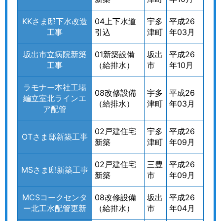
KKさま邸下水改造
04上下水道
宇多
平成26
工事
引込
津町
年03月
坂出市立病院新築
01新築設備
坂出
平成26
工事
（給排水）
市
年10月
ラモナー本社工場
08改修設備
宇多
平成26
編立室北ラインエ
（給排水）
津町
年03月
ア配管
02戸建住宅
宇多
平成26
OTさま邸新築工事
新築
津町
年09月
02戸建住宅
三豊
平成26
MSさま邸新築工事
新築
市
年09月
MCSコークセンタ
08改修設備
坂出
平成26
ー北工水配管更新
（給排水）
市
年04月